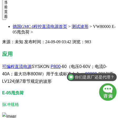
当
前
页
面
德国GMC-I程控直流电源首页
>
测试波形
>
VW80000 E-
05甩负荷 >
来源：未知
发布时间：24-09-09 03:42
浏览：983
应用
可编程直流电源
SYSKON
P800
-60（电压0-60V；电流0-
40A；最大功率800W）用于生成标准大众
vw80000
-2017(原
你们是原厂还是代理？
LV124)第7章节规定的波形
E-05甩负荷
脉冲规格