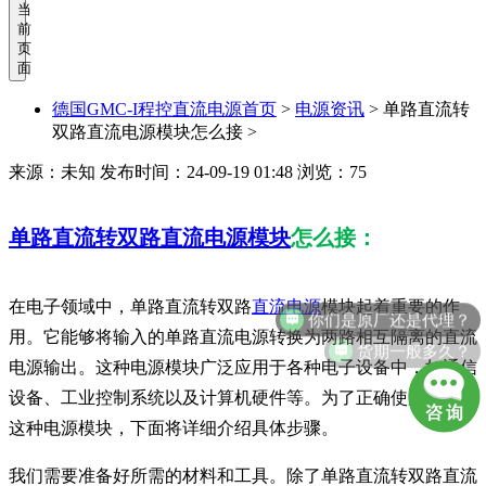
当
前
页
面
德国GMC-I程控直流电源首页
>
电源资讯
>
单路直流转
双路直流电源模块怎么接 >
来源：未知
发布时间：24-09-19 01:48
浏览：75
单路直流转双路直流电源模块
怎么接：
你们是原厂还是代理？
在电子领域中，单路直流转双路
直流电源
模块起着重要的作
用。它能够将输入的单路直流电源转换为两路相互隔离的直流
货期一般多久？
电源输出。这种电源模块广泛应用于各种电子设备中，如通信
设备、工业控制系统以及计算机硬件等。为了正确使用和接线
这种电源模块，下面将详细介绍具体步骤。
我们需要准备好所需的材料和工具。除了单路直流转双路直流